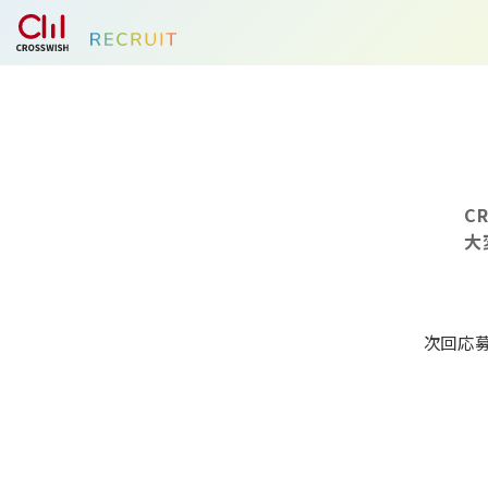
C
大
次回応