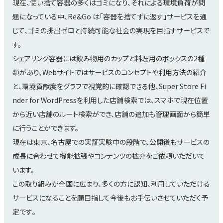
現在、使い捨て容器の多くはゴミになり、それによる環境負荷が問
題になっている中、Re&Go は「容器を捨てずに返す」サービスを通
じて、ゴミの排出ゼロと持続可能な社会の実現を目指すサービスで
す。
シェアリング容器には飲み物用のカップと料理用のボックスの2種
類があり、Webサイトではサービスのコンセプトや利用方法の紹介
と、環境貢献度をグラフで視覚的に確認できる他、Super Store Fi
nder for WordPressを利用した店舗検索では、スマホで現在位置
から近い店舗のルート検索ができ、店舗の追加も管理画面から簡単
に行うことができます。
現在は東京、名古屋での実証実験中の段階で、公開後もサービスの
成長に合わせて機能拡張やコンテンツの拡充をご依頼いただいて
います。
この取り組みが全国に広まり、多くの方に認知、利用していただける
サービスになることを願目指して今後もお手伝いさせていただく予
定です｡