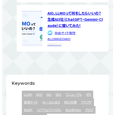
AIO、LLMOって何をしたらいいの？
生成AI3社（ChatGPT・Gemini・Cl
aude）に聞いてみた！
Webサイト制作
W
#LLOM
#GEO
#AIO
2026.04.23
Keywords
LLOM
GEO
AIO
SEO
リニューアル
ATS
採用サイト
ローカルSEO
MEO対策
ブラウザ
WebP
コアウェブバイタル
WordPress
ブログ