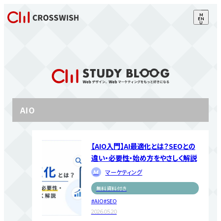
M
EN
U
AIO
【AIO入門】AI最適化とは？SEOとの
違い・必要性・始め方をやさしく解説
マーケティング
M
無料資料付き
#AIO
#SEO
2026.05.20