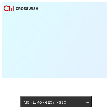
AIO（LLMO・GEO）・SEO