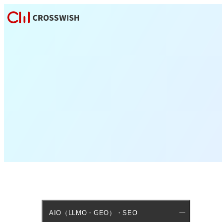
AIO（LLMO・GEO）・SEO